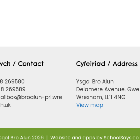
twch / Contact
Cyfeiriad / Address
78 269580
Ysgol Bro Alun
978 269589
Delamere Avenue, Gwer
ailbox@broalun-pri.wre
Wrexham, LL11 4NG
h.uk
View map
sgol Bro Alun 2026
|
Website and apps by
SchoolSays.co