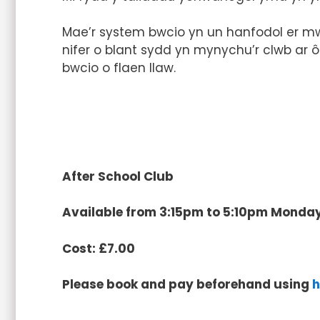
Mae’r system bwcio yn un hanfodol er mwyn
nifer o blant sydd yn mynychu’r clwb ar ô
bwcio o flaen llaw.
After School Club
Available from 3:15pm to 5:10pm Monday t
Cost: £7.00
Please book and pay beforehand using
h