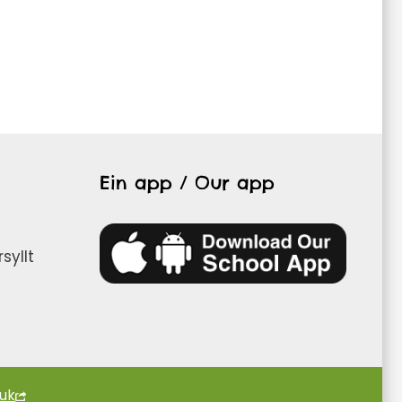
Ein app / Our app
syllt
.uk