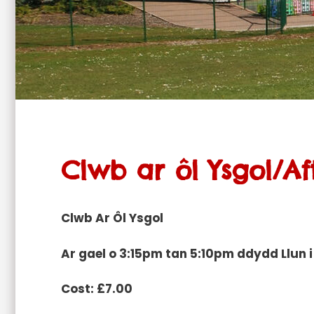
Clwb ar ôl Ysgol/Af
Clwb Ar Ôl Ysgol
Ar gael o 3:15pm tan 5:10pm ddydd Llun 
Cost: £7.00