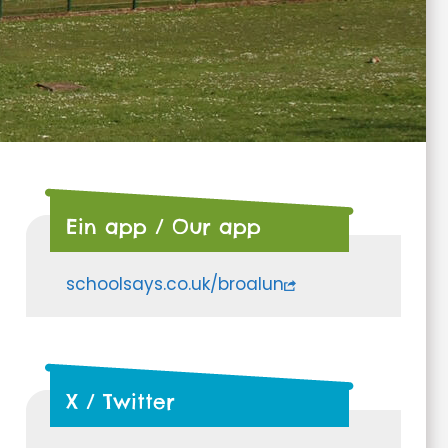
Ein app / Our app
schoolsays.co.uk/broalun
X / Twitter