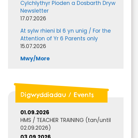
Cylchlythyr Pioden a Dosbarth Dryw
Newsletter
17.07.2026
At sylw rhieni bl 6 yn unig / For the
Attention of Yr 6 Parents only
15.07.2026
Mwy/More
Digwyddiadau / Events
01.09.2026
HMS / TEACHER TRAINING
(tan/until
02.09.2026
)
03.09.2026