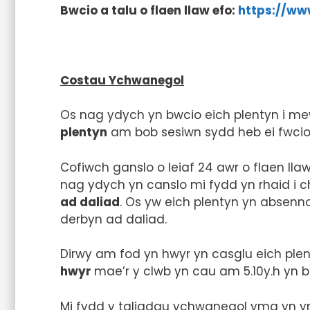
Bwcio a talu o flaen llaw efo:
https://ww
Costau Ychwanegol
Os nag ydych yn bwcio eich plentyn i me
plentyn
am bob sesiwn sydd heb ei fwci
Cofiwch ganslo o leiaf 24 awr o flaen ll
nag ydych yn canslo mi fydd yn rhaid i c
ad daliad
. Os yw eich plentyn yn absenno
derbyn ad daliad.
Dirwy am fod yn hwyr yn casglu eich ple
hwyr
mae’r y clwb yn cau am 5.10y.h yn b
Mi fydd y taliadau ychwanegol yma yn ym