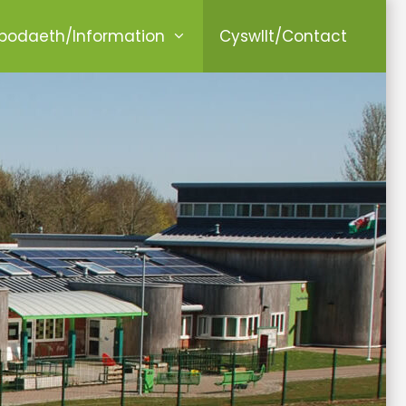
odaeth/Information
Cyswllt/Contact