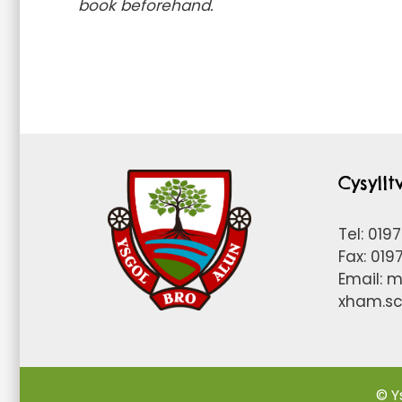
book beforehand.
Cysyll
Tel: 019
Fax: 01
Email:
m
xham.sc
© Y