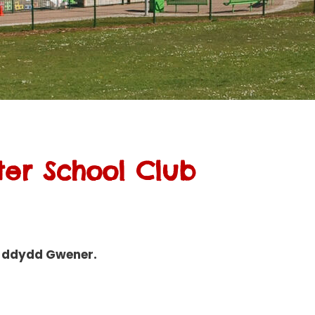
ter School Club
i ddydd Gwener.