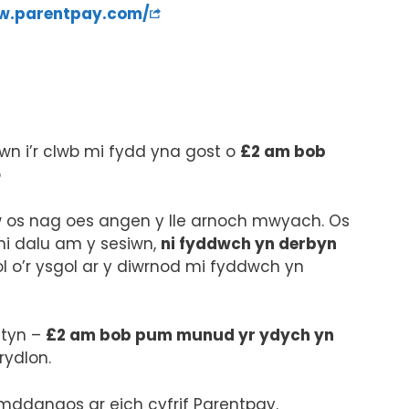
w.parentpay.com/
wn i’r clwb mi fydd yna gost o
£2 am bob
o
aw os nag oes angen y lle arnoch mwyach. Os
hi dalu am y sesiwn,
ni fyddwch yn derbyn
l o’r ysgol ar y diwrnod mi fyddwch yn
ntyn –
£2 am bob pum munud yr ydych yn
rydlon.
ddangos ar eich cyfrif Parentpay.