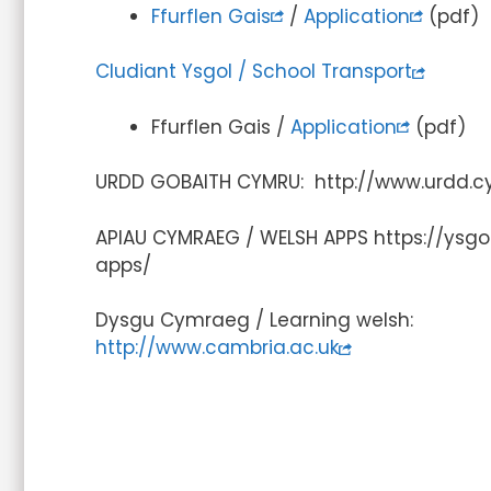
Ffurflen Gais
/
Application
(pdf)
Cludiant Ysgol / School Transport
Ffurflen Gais /
Application
(pdf)
URDD GOBAITH CYMRU: http://www.urdd.
APIAU CYMRAEG / WELSH APPS https://ys
apps/
Dysgu Cymraeg / Learning welsh:
http://www.cambria.ac.uk