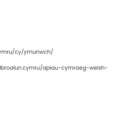
cymru/cy/ymunwch/
golbroalun.cymru/apiau-cymraeg-welsh-