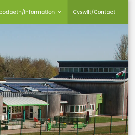
odaeth/Information
Cyswllt/Contact