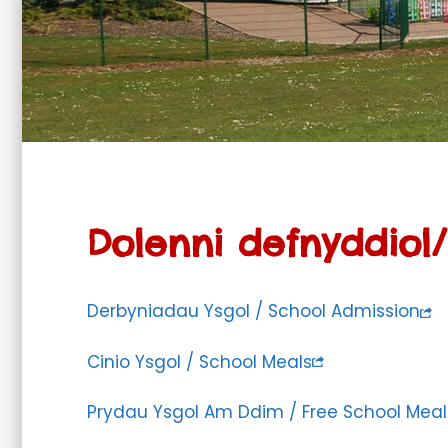
Dolenni defnyddiol/
Derbyniadau Ysgol / School Admission
Cinio Ysgol / School Meals
Prydau Ysgol Am Ddim / Free School Meal