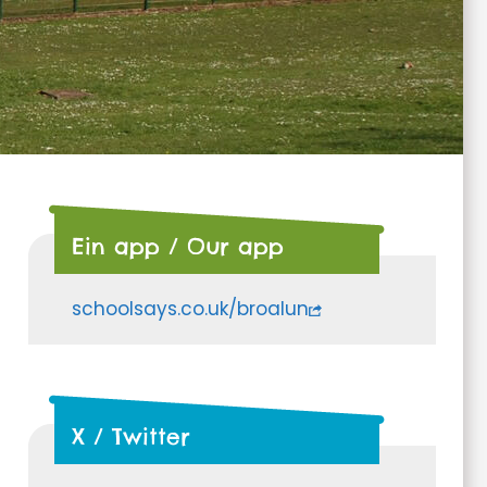
Ein app / Our app
schoolsays.co.uk/broalun
X / Twitter