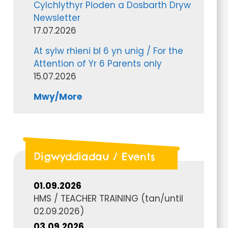
Cylchlythyr Pioden a Dosbarth Dryw
Newsletter
17.07.2026
At sylw rhieni bl 6 yn unig / For the
Attention of Yr 6 Parents only
15.07.2026
Mwy/More
Digwyddiadau / Events
01.09.2026
HMS / TEACHER TRAINING
(tan/until
02.09.2026
)
03.09.2026