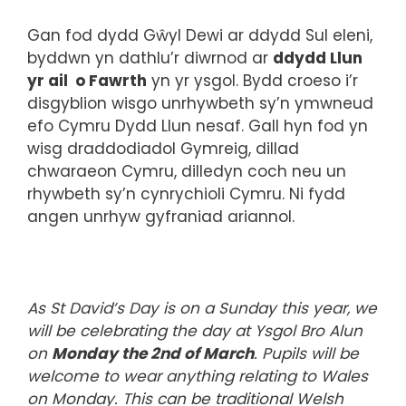
Gan fod dydd Gŵyl Dewi ar ddydd Sul eleni,
byddwn yn dathlu’r diwrnod ar
ddydd Llun
yr ail o Fawrth
yn yr ysgol. Bydd croeso i’r
disgyblion wisgo unrhywbeth sy’n ymwneud
efo Cymru Dydd Llun nesaf. Gall hyn fod yn
wisg draddodiadol Gymreig, dillad
chwaraeon Cymru, dilledyn coch neu un
rhywbeth sy’n cynrychioli Cymru. Ni fydd
angen unrhyw gyfraniad ariannol.
As St David’s Day is on a Sunday this year, we
will be celebrating the day at Ysgol Bro Alun
on
Monday the 2nd of March
. Pupils will be
welcome to wear anything relating to Wales
on Monday. This can be traditional Welsh