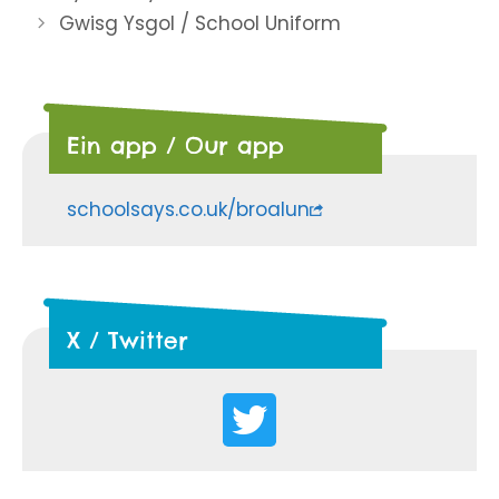
Gwisg Ysgol / School Uniform
Ein app / Our app
schoolsays.co.uk/broalun
X / Twitter