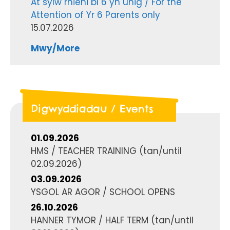
At sylw rhieni bl 6 yn unig / For the
Attention of Yr 6 Parents only
15.07.2026
Mwy/More
Digwyddiadau / Events
01.09.2026
HMS / TEACHER TRAINING
(tan/until
02.09.2026
)
03.09.2026
YSGOL AR AGOR / SCHOOL OPENS
26.10.2026
HANNER TYMOR / HALF TERM
(tan/until