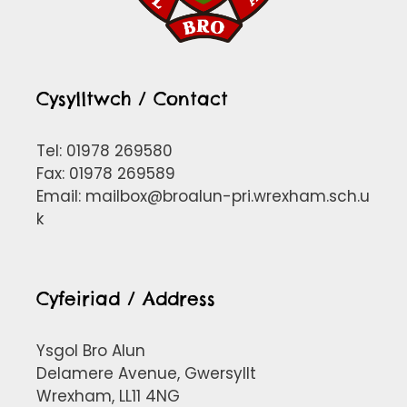
Cysylltwch / Contact
Tel: 01978 269580
Fax: 01978 269589
Email:
mailbox@broalun-pri.wrexham.sch.u
k
Cyfeiriad / Address
Ysgol Bro Alun
Delamere Avenue, Gwersyllt
Wrexham, LL11 4NG