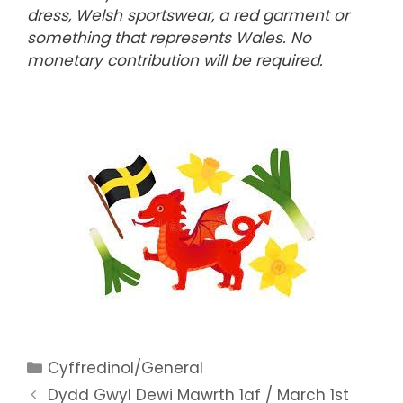
dress, Welsh sportswear, a red garment or
something that represents Wales. No
monetary contribution will be required.
Categories
Cyffredinol/General
Dydd Gwyl Dewi Mawrth 1af / March 1st