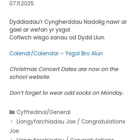
07.11.2025
Dyddiadau’r Cyngherddau Nadolig nawr ar
gael ar wefan yr ysgol.
Cofiwch wisgo sanau od Dydd Llun.
Calendr/Calendar – Ysgol Bro Alun
Christmas Concert Dates are now on the
school website.
Don’t forget to wear odd socks on Monday.
Categories
Cyffredinol/General
Llongyfarchiadau Joe / Congratulations
Joe