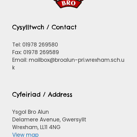
Cysylltwch / Contact
Tel: 01978 269580
Fax: 01978 269589
Email:
mailbox@broalun-pri.wrexham.sch.u
k
Cyfeiriad / Address
Ysgol Bro Alun
Delamere Avenue, Gwersyllt
Wrexham, LL11 4NG
View map