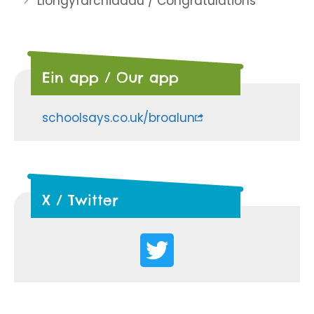
Llongyfarchiadau / Congratulations
Ein app / Our app
schoolsays.co.uk/broalun
X / Twitter