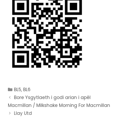
Categories
BL5
,
BL6
Bore Ysgytlaeth i godi arian i apêl
Macmillan / Milkshake Morning For Macmillan
Llay Utd