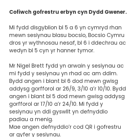
Cofiwch gofrestru erbyn cyn Dydd Gwener.
Mi fydd disgyblion bl 5 a 6 yn cymryd rhan
mewn sesiynau blasu bocsio, Bocsio Cymru
dros yr wythnosau nesaf, bl 6 i ddechrau ac
wedyn bl 5 cyn yr hanner tymor.
Mr Nigel Brett fydd yn arwain y sesiynau ac
mi fydd y sesiynau yn rhad ac am ddim.
Bydd angen i blant bl 6 dod mewn gwisg
addysg gorfforol ar 26/9, 3/10 a’r 10/10. Bydd
angen i blant bl 5 dod mewn gwisg addysg
gorfforol ar 17/10 a’r 24/10. Mi fydd y
sesiynau yn ddi gyswllt yn defnyddio
padiau a menig.
Mae angen defnyddio’r cod QR i gofrestru
ar gyfer y sesiynau.