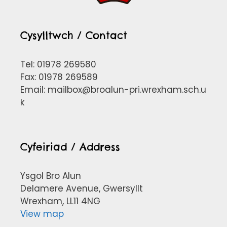
Cysylltwch / Contact
Tel: 01978 269580
Fax: 01978 269589
Email:
mailbox@broalun-pri.wrexham.sch.u
k
Cyfeiriad / Address
Ysgol Bro Alun
Delamere Avenue, Gwersyllt
Wrexham, LL11 4NG
View map