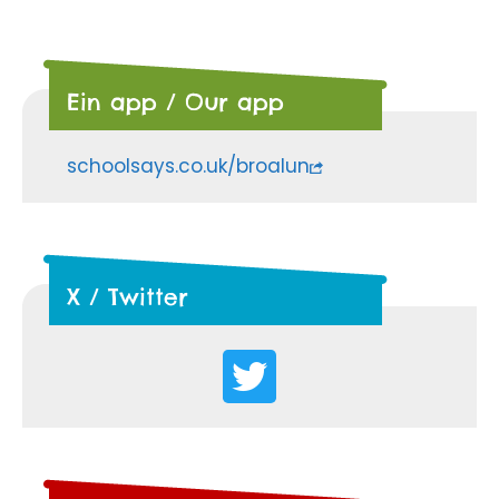
Ein app / Our app
schoolsays.co.uk/broalun
X / Twitter